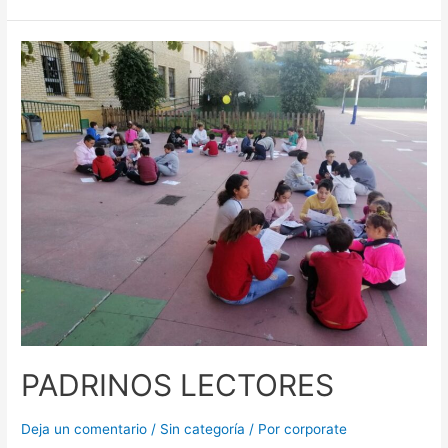
PADRINOS
LECTORES
PADRINOS LECTORES
Deja un comentario
/
Sin categoría
/ Por
corporate