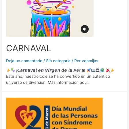
CARNAVAL
Deja un comentario
/
Sin categoría
/ Por
vdpmijas
¡𝘾𝙖𝙧𝙣𝙖𝙫𝙖𝙡 𝙚𝙣 𝙑𝙞𝙧𝙜𝙚𝙣 𝙙𝙚 𝙡𝙖 𝙋𝙚ñ𝙖!
🏛
Este año, nuestro cole se ha convertido en un auténtico
universo de diversión. Más información aquí.