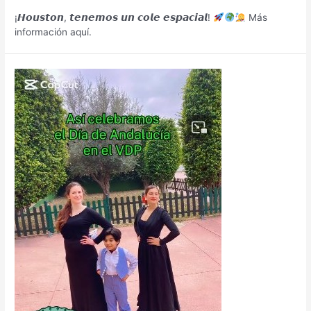
¡𝙃𝙤𝙪𝙨𝙩𝙤𝙣, 𝙩𝙚𝙣𝙚𝙢𝙤𝙨 𝙪𝙣 𝙘𝙤𝙡𝙚 𝙚𝙨𝙥𝙖𝙘𝙞𝙖𝙡!
Más
información aquí.