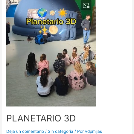
PLANETARIO 3D
Deja un comentario
/
Sin categoría
/ Por
vdpmijas