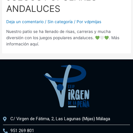
ANDALUCES
Deja un comentario
/
Sin categoría
/ Por
vdpmijas
Nuestro patio se ha llenado de risas, carreras y mucha
diversión con los juegos populares andaluces.
. Más
información aquí.
C/ Virgen de Fátima, 2, Las Lagunas (Mijas) Málaga
951 269 801