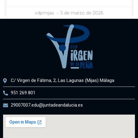
vdpmijas
5 de marzo de 2026
C/ Virgen de Fátima, 2, Las Lagunas (Mijas) Málaga
951 269 801
29007007.edu@juntadeandalucia.es