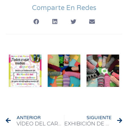
Comparte En Redes
Ant
Si
ANTERIOR
SIGUIENTE
VÍDEO DEL CARNAVAL 2019
EXHIBICIÓN DE PATINAJE