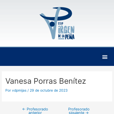
Ir
Navegación
al
de
contenido
entradas
Me
Vanesa Porras Benítez
Por
vdpmijas
/
29 de octubre de 2023
←
Profesorado
Profesorado
anterior
siguiente
→