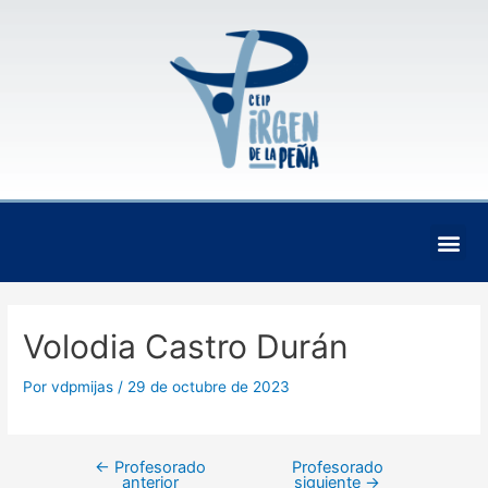
Ir
Navegación
al
de
contenido
entradas
Me
Volodia Castro Durán
Por
vdpmijas
/
29 de octubre de 2023
←
Profesorado
Profesorado
anterior
siguiente
→