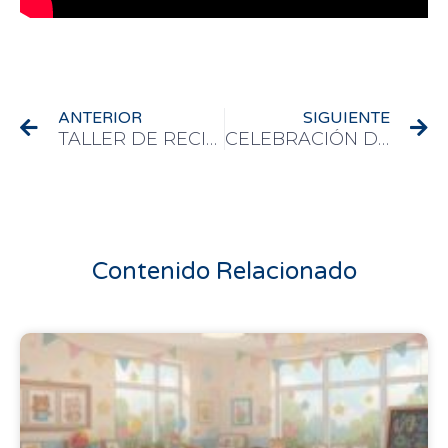
Ant
Si
ANTERIOR
SIGUIENTE
TALLER DE RECICLAJE
CELEBRACIÓN DÍA DE LA PAZ 2020.
Contenido Relacionado