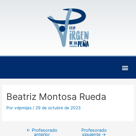
Ir
Navegación
al
de
contenido
entradas
Me
Beatriz Montosa Rueda
Por
vdpmijas
/
29 de octubre de 2023
←
Profesorado
Profesorado
anterior
siguiente
→