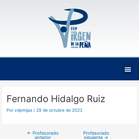
Ir
Navegación
al
de
contenido
entradas
Me
Fernando Hidalgo Ruiz
Por
vdpmijas
/
29 de octubre de 2023
←
Profesorado
Profesorado
anterior
siguiente
→