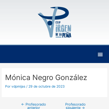
Ir
Navegación
al
de
contenido
entradas
Me
Mónica Negro González
Por
vdpmijas
/
29 de octubre de 2023
←
Profesorado
Profesorado
anterior
siguiente
→