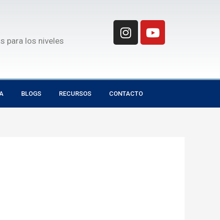
I
Y
n
o
para los niveles
s
u
t
t
a
u
g
b
A
BLOGS
RECURSOS
CONTACTO
r
e
a
m