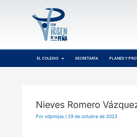
Ir
Navegación
al
de
contenido
entradas
EL COLEGIO
SECRETARÍA
PLANES Y PR
Nieves Romero Vázque
Por
vdpmijas
/
29 de octubre de 2023