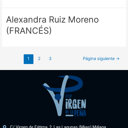
Alexandra Ruiz Moreno
(FRANCÉS)
1
2
3
Página siguiente
→
C/ Virgen de Fátima, 2, Las Lagunas (Mijas) Málaga